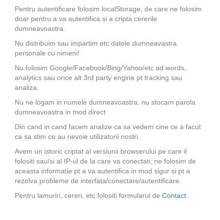
Pentru autentificare folosim localStorage, de care ne folosim
doar pentru a va autentifica si a cripta cererile
dumneavoastra.
Nu distribuim sau impartim etc datele dumneavastra
personale cu nimeni!
Nu folosim Google/Facebook/Bing/Yahoo/etc ad words,
analytics sau orice alt 3rd party engine pt tracking sau
analiza.
Nu ne logam in numele dumneavoastra, nu stocam parola
dumneavoastra in mod direct
Din cand in cand facem analize ca sa vedem cine ce a facut
ca sa stim ce au nevoie utilizatorii nostri.
Avem un istoric criptat al versiunii browserului pe care il
folositi sau/si al IP-ul de la care va conectati; ne folosim de
aceasta informatie pt a va autentifica in mod sigur si pt a
rezolva probleme de interfata/conectare/autentificare.
Pentru lamuriri, cereri, etc folositi formularul de
Contact
.