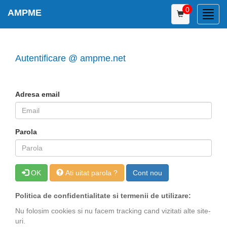
0
AMPME
Toggl
navig
Autentificare @ ampme.net
Adresa email
Parola
OK
Ati uitat parola ?
Cont nou
Politica de confidentialitate si termenii de utilizare:
Nu folosim cookies si nu facem tracking cand vizitati alte site-
uri.